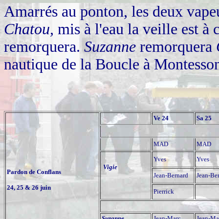
Amarrés au ponton, les deux vapeu
Chatou,
mis à l'eau la veille est à
remorquera.
Suzanne
remorquera
nautique de la Boucle à Montesso
Ve 24
Sa 25
MAD
MAD
Yves
Yves
Vigie
Pardon de Conflans
Jean-Bernard
Jean-Be
24, 25 & 26 juin
Pierrick
Suzanne
Jean-Marc
Jean-Ma